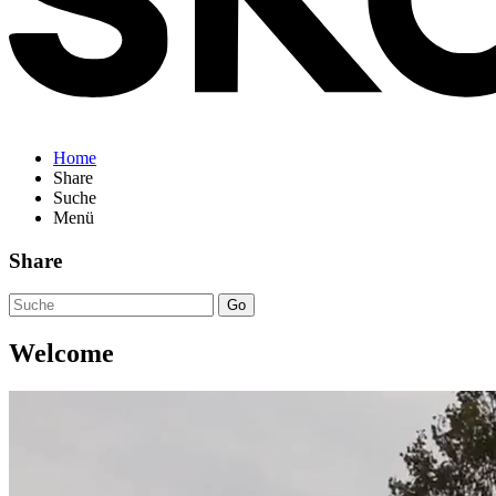
Home
Share
Suche
Menü
Share
Go
Welcome