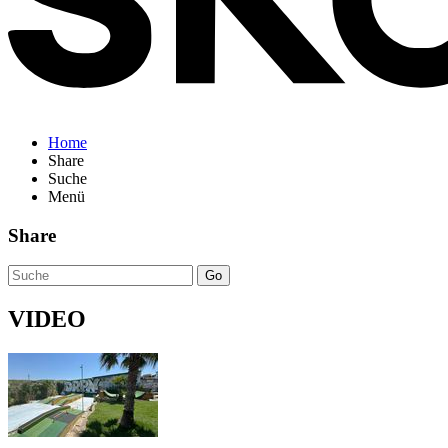
Home
Share
Suche
Menü
Share
Go
VIDEO