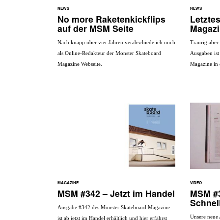
NEWS
NEWS
No more Raketenkickflips
Letzte
auf der MSM Seite
Magazi
Nach knapp über vier Jahren verabschiede ich mich
Traurig aber
als Online-Redakteur der Monster Skateboard
Ausgaben ist
Magazine Webseite.
Magazine in
MAGAZINE
VIDEO
MSM #342 – Jetzt im Handel
MSM #
Schnel
Ausgabe #342 des Monster Skateboard Magazine
Unsere neue 
ist ab jetzt im Handel erhältlich und hier erfährst