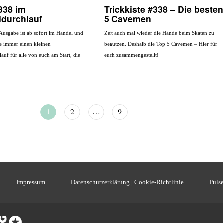
338 im
Trickkiste #338 – Die besten
ldurchlauf
5 Cavemen
Ausgabe ist ab sofort im Handel und
Zeit auch mal wieder die Hände beim Skaten zu
e immer einen kleinen
benutzen. Deshalb die Top 5 Cavemen – Hier für
auf für alle von euch am Start, die
euch zusammengestellt!
1
2
…
9
Impressum
Datenschutzerklärung | Cookie-Richtlinie
Pulse