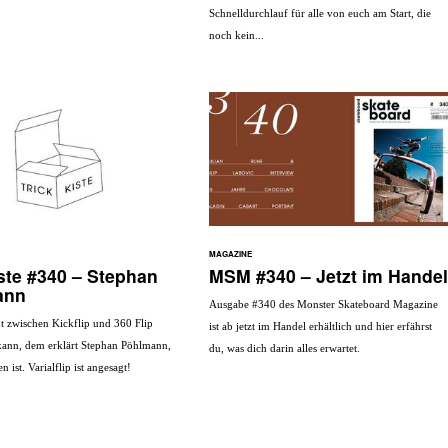
Schnelldurchlauf für alle von euch am Start, die
noch kein...
MAGAZINE
iste #340 – Stephan
MSM #340 – Jetzt im Handel
ann
Ausgabe #340 des Monster Skateboard Magazine
ht zwischen Kickflip und 360 Flip
ist ab jetzt im Handel erhältlich und hier erfährst
kann, dem erklärt Stephan Pöhlmann,
du, was dich darin alles erwartet.
 ist. Varialflip ist angesagt!