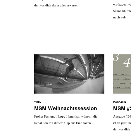
wir haben wi
du, was dich darin alles erwartet.
Schnelldurchl
noch kein...
VIDEO
MAGAZINE
MSM Weihnachtssession
MSM #3
Frohes Fest und Happy Hanukkah wünscht die
Ausgabe #34
Redaktion mit diesem Clip aus Eindhoven.
ist ab jetzt 
du, was dich 