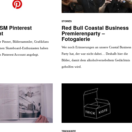
STORIES
SM Pinterest
Red Bull Coastal Business
nt
Premierenparty –
Fotogalerie
er Pinner, Bildersammler, Grafikfans
Wer noch Erinnerungen an unsere Coastal Business
nen Skateboard-Enthusiasten haben
Party hat, der war nicht dabei… Deshalb hier die
en Pinterest Account angelegt.
Bilder, damit dem alkoholvernebeltem Gedächtnis
geholfen wird.
TRICKKISTE