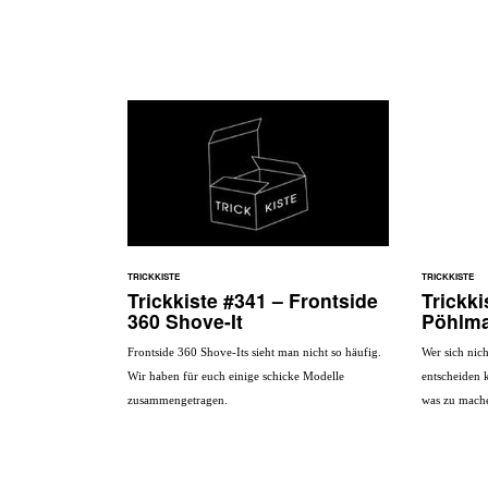
TRICKKISTE
TRICKKISTE
Trickkiste #341 – Frontside
Trickk
360 Shove-It
Pöhlm
Frontside 360 Shove-Its sieht man nicht so häufig.
Wer sich nic
Wir haben für euch einige schicke Modelle
entscheiden 
zusammengetragen.
was zu machen