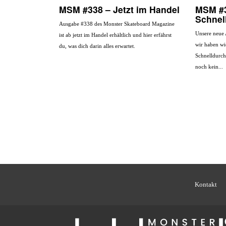
MSM #338 – Jetzt im Handel
MSM #
Schnel
Ausgabe #338 des Monster Skateboard Magazine
Unsere neue 
ist ab jetzt im Handel erhältlich und hier erfährst
wir haben wi
du, was dich darin alles erwartet.
Schnelldurchl
noch kein...
Kontakt