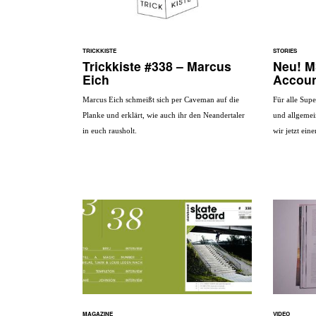
TRICKKISTE
STORIES
Trickkiste #338 – Marcus
Neu! M
Eich
Accou
Marcus Eich schmeißt sich per Caveman auf die
Für alle Sup
Planke und erklärt, wie auch ihr den Neandertaler
und allgemei
in euch rausholt.
wir jetzt ein
MAGAZINE
VIDEO