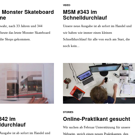
VIDEO
s Monster Skateboard
MSM #343 im
ne
Schnelldurchlauf
 wahr, nach 33 Jahren und 344
Unsere neue Ausgabe ist ab sofort im Handel und
 heute das letzte Monster Skateboard
wir haben wie immer einen kleinen
 die Shops gekommen.
Schnelldurchlauf für alle von euch am Start, die
noch kein...
STORIES
342 im
Online-Praktikant gesucht
ldurchlauf
Wir suchen ab Februar Unterstützung für unsere
Ausgabe ist ab sofort im Handel und
Webseite, sprich einen neuen Praktikanten, den