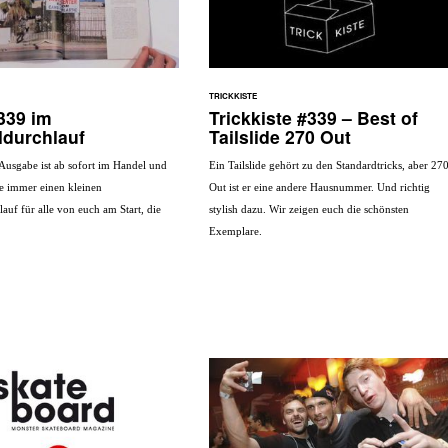
TRICKKISTE
339 im
Trickkiste #339 – Best of
ldurchlauf
Tailslide 270 Out
Ausgabe ist ab sofort im Handel und
Ein Tailslide gehört zu den Standardtricks, aber 27
e immer einen kleinen
Out ist er eine andere Hausnummer. Und richtig
auf für alle von euch am Start, die
stylish dazu. Wir zeigen euch die schönsten
Exemplare.