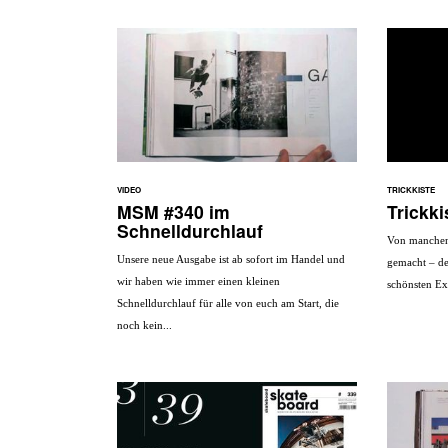
VIDEO
TRICKKISTE
MSM #340 im
Trickki
Schnelldurchlauf
Von manchen 
Unsere neue Ausgabe ist ab sofort im Handel und
gemacht – der
wir haben wie immer einen kleinen
schönsten Ex
Schnelldurchlauf für alle von euch am Start, die
noch kein...