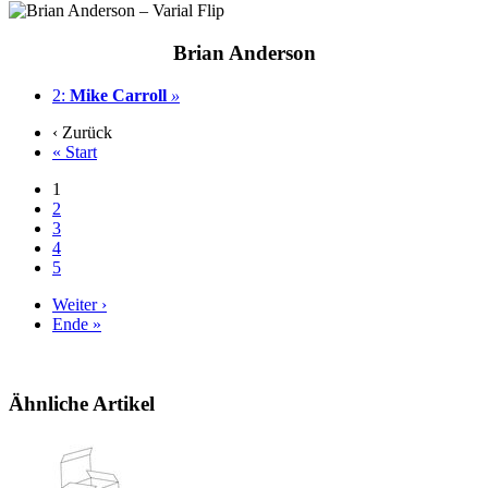
Brian Anderson
2:
Mike Carroll
»
‹ Zurück
« Start
1
2
3
4
5
Weiter ›
Ende »
Ähnliche Artikel