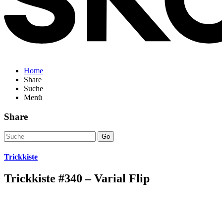
Home
Share
Suche
Menü
Share
Go
Trickkiste
Trickkiste #340 – Varial Flip