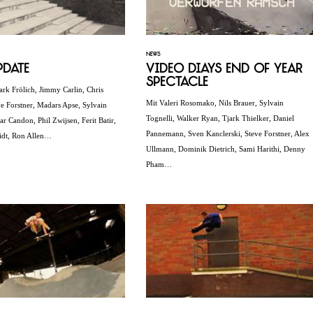
NEWS
pdate
Video Diays End of Year
Spectacle
ark Frölich, Jimmy Carlin, Chris
Mit Valeri Rosomako, Nils Brauer, Sylvain
ve Forstner, Madars Apse, Sylvain
Tognelli, Walker Ryan, Tjark Thielker, Daniel
ar Candon, Phil Zwijsen, Ferit Batir,
Pannemann, Sven Kanclerski, Steve Forstner, Alex
idt, Ron Allen…
Ullmann, Dominik Dietrich, Sami Harithi, Denny
Pham…