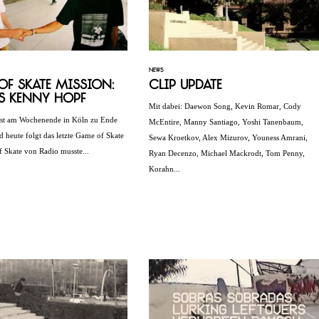
NEWS
f Skate Mission:
Clip Update
s Kenny Hopf
Mit dabei: Daewon Song, Kevin Romar, Cody
ist am Wochenende in Köln zu Ende
McEntire, Manny Santiago, Yoshi Tanenbaum,
 heute folgt das letzte Game of Skate
Sewa Kroetkov, Alex Mizurov, Youness Amrani,
 Skate von Radio musste...
Ryan Decenzo, Michael Mackrodt, Tom Penny,
Korahn...