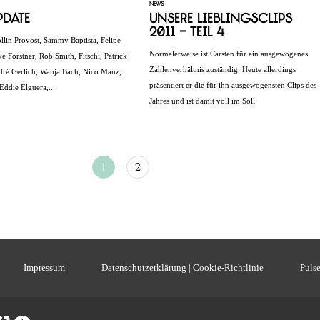
NEWS
pdate
Unsere Lieblingsclips
2011 - Teil 4
ollin Provost, Sammy Baptista, Felipe
Normalerweise ist Carsten für ein ausgewogenes
e Forstner, Rob Smith, Fitschi, Patrick
Zahlenverhältnis zuständig. Heute allerdings
dré Gerlich, Wanja Bach, Nico Manz,
präsentiert er die für ihn ausgewogensten Clips des
Eddie Elguera,...
Jahres und ist damit voll im Soll.
1
2
Impressum
Datenschutzerklärung | Cookie-Richtlinie
Pulse