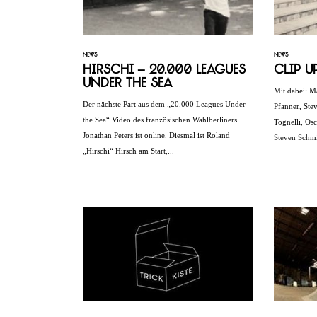
NEWS
NEWS
Hirschi – 20.000 Leagues
Clip U
Under the Sea
Mit dabei: M
Der nächste Part aus dem „20.000 Leagues Under
Pfanner, Ste
the Sea“ Video des französischen Wahlberliners
Tognelli, Osc
Jonathan Peters ist online. Diesmal ist Roland
Steven Schm
„Hirschi“ Hirsch am Start,...