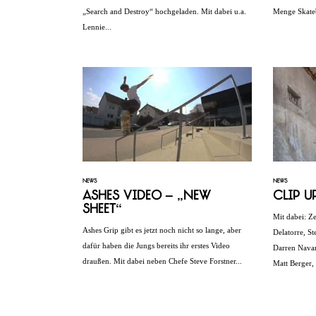
„Search and Destroy“ hochgeladen. Mit dabei u.a.
Menge Skate
Lennie...
NEWS
NEWS
Ashes Video – „New
Clip U
Sheet“
Mit dabei: Ze
Ashes Grip gibt es jetzt noch nicht so lange, aber
Delatorre, St
dafür haben die Jungs bereits ihr erstes Video
Darren Navarr
draußen. Mit dabei neben Chefe Steve Forstner...
Matt Berger,