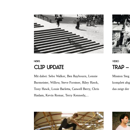
NEWS
VIDEO
Clip Update
Trap –
Mit dabei: Sebo Walker, Ben Raybourn, Lennie
Mission Sieg
Burmeister, Willow, Steve Forstner, Riley Hawk,
komplett abg
Tony Hawk, Louie Barletta, Caswell Berry, Chris
das zeigt der
Haslam, Kevin Romar, Terry Kennedy,...