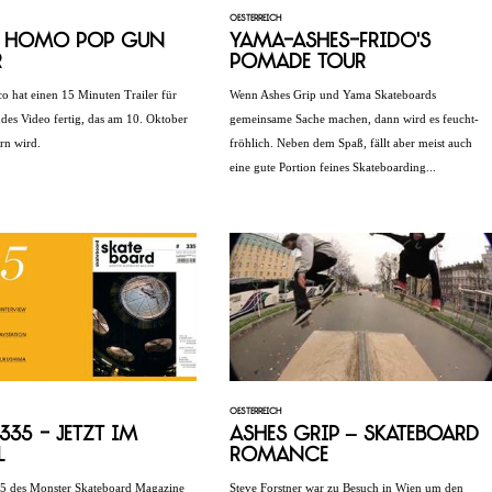
OESTERREICH
y Homo Pop Gun
Yama-Ashes-Frido's
r
Pomade Tour
co hat einen 15 Minuten Trailer für
Wenn Ashes Grip und Yama Skateboards
es Video fertig, das am 10. Oktober
gemeinsame Sache machen, dann wird es feucht-
rn wird.
fröhlich. Neben dem Spaß, fällt aber meist auch
eine gute Portion feines Skateboarding...
OESTERREICH
35 - Jetzt im
Ashes Grip – Skateboard
l
Romance
5 des Monster Skateboard Magazine
Steve Forstner war zu Besuch in Wien um den