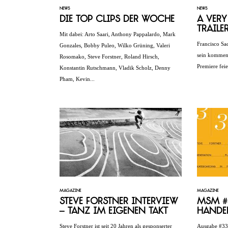
NEWS
NEWS
Die Top Clips der Woche
A Ver
Traile
Mit dabei: Arto Saari, Anthony Pappalardo, Mark
Francisco Sa
Gonzales, Bobby Puleo, Wilko Grüning, Valeri
sein kommend
Rosomako, Steve Forstner, Roland Hirsch,
Premiere feie
Konstantin Rutschmann, Vladik Scholz, Denny
Pham, Kevin...
MAGAZINE
MAGAZINE
Steve Forstner Interview
MSM #3
– Tanz im eigenen Takt
Hande
Steve Forstner ist seit 20 Jahren als gesponserter
Ausgabe #33