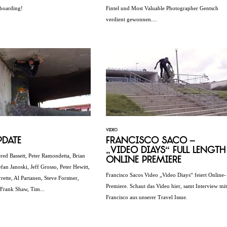
boarding!
Fintel und Most Valuable Photographer Gentsch
verdient gewonnen....
VIDEO
pdate
Francisco Saco –
„Video Diays“ Full Length
red Bassett, Peter Ramondetta, Brian
Online Premiere
efan Janoski, Jeff Grosso, Peter Hewitt,
Francisco Sacos Video „Video Diays“ feiert Online-
ette, Al Partanen, Steve Forstner,
Premiere. Schaut das Video hier, samt Interview mit
 Frank Shaw, Tim...
Francisco aus unserer Travel Issue.