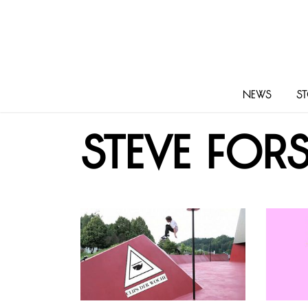
News
St
Steve For