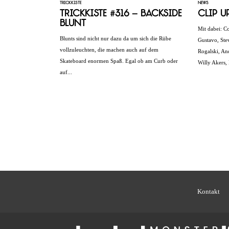
TRICKKISTE
NEWS
Trickkiste #316 – Backside
Clip U
Blunt
Mit dabei: C
Blunts sind nicht nur dazu da um sich die Rübe
Gustavo, Stev
vollzuleuchten, die machen auch auf dem
Rogalski, An
Skateboard enormen Spaß. Egal ob am Curb oder
Willy Akers, 
auf...
Kontakt