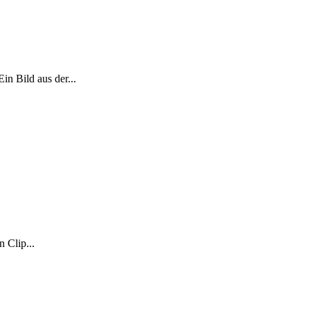
n Bild aus der...
 Clip...