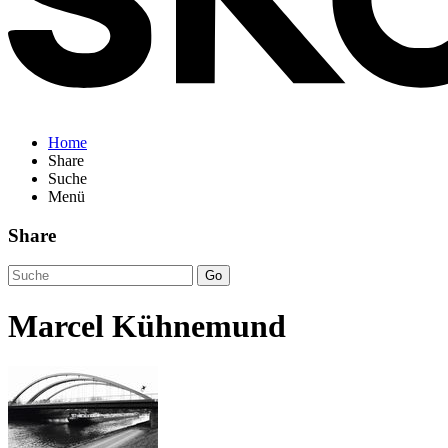
Home
Share
Suche
Menü
Share
Go
Marcel Kühnemund