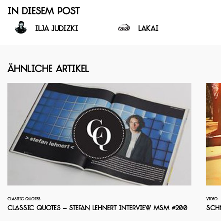
In diesem Post
Ilja Judizki
Lakai
Ähnliche Artikel
CLASSIC QUOTES
VIDEO
Classic Quotes – Stefan Lehnert Interview MSM #200
Sch