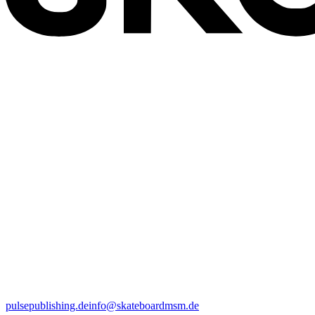
pulsepublishing.de
info@skateboardmsm.de