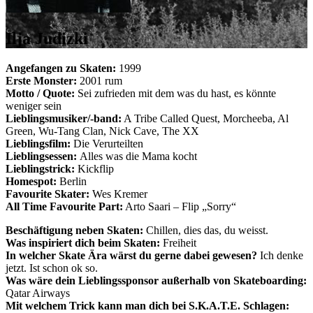
Ilja Judizki
Angefangen zu Skaten:
1999
Erste Monster:
2001 rum
Motto / Quote:
Sei zufrieden mit dem was du hast, es könnte
weniger sein
Lieblingsmusiker/-band:
A Tribe Called Quest, Morcheeba, Al
Green, Wu-Tang Clan, Nick Cave, The XX
Lieblingsfilm:
Die Verurteilten
Lieblingsessen:
Alles was die Mama kocht
Lieblingstrick:
Kickflip
Homespot:
Berlin
Favourite Skater:
Wes Kremer
All Time Favourite Part:
Arto Saari – Flip „Sorry“
Beschäftigung neben Skaten:
Chillen, dies das, du weisst.
Was inspiriert dich beim Skaten:
Freiheit
In welcher Skate Ära wärst du gerne dabei gewesen?
Ich denke
jetzt. Ist schon ok so.
Was wäre dein Lieblingssponsor außerhalb von Skateboarding:
Qatar Airways
Mit welchem Trick kann man dich bei S.K.A.T.E. Schlagen: