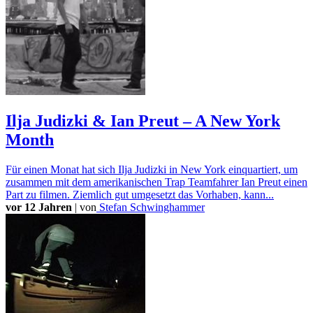
Ilja Judizki & Ian Preut – A New York
Month
Für einen Monat hat sich Ilja Judizki in New York einquartiert, um
zusammen mit dem amerikanischen Trap Teamfahrer Ian Preut einen
Part zu filmen. Ziemlich gut umgesetzt das Vorhaben, kann...
vor 12 Jahren
|
von
Stefan Schwinghammer