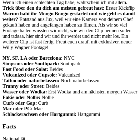
Wenn ich einen schlechten Tag habe, wahrscheinlich mit allem.
Trick über den du dich am meisten gefreut hast:
Erster Kickflip
Warum habt ihr Mongo Bongo gestartet und wie geht es damit
weiter?
Entstand aus Jux, weil wir eine Kamera von deinem Chef
gekauft haben und angefangen haben zu filmen. Als wir so viel
Footage hatten wussten wir nicht, wie wir den Clip nennen sollen
und tadaaa, hier sind wir und ihr werdet und nicht mehr los. Ein
weiterer Clip ist fast fertig. Freut euch drauf, mit exklusiver, neuer
Willy Wagner Footage!
NY, SF, LA oder Barcelona:
NYC
Simpsons oder Southpark:
Southpark
Fast Food oder Salat:
Beides
Vulcanized oder Cupsole:
Vulcanized
Tattoo oder naturbelassen:
Noch naturbelassen
Tranny oder Street:
Beides
Wasser oder Wodka:
Erst Wodka und am nächsten morgen Wasser
Fakie oder Nollie:
Nollie
Curb oder Gap:
Curb
Mac oder PC:
Mac
Schlackerachsen oder Hartgummi:
Hartgummi
Facts
Nationalität