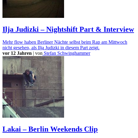
Ilja Judizki – Nightshift Part & Interview
Mehr flow haben Berliner Nächte selbst beim Rap am Mittwoch
nicht gesehen, als Ilja Judizki in diesem Part zeigt.
vor 12 Jahren
|
von
Stefan Schwinghammer
Lakai – Berlin Weekends Clip