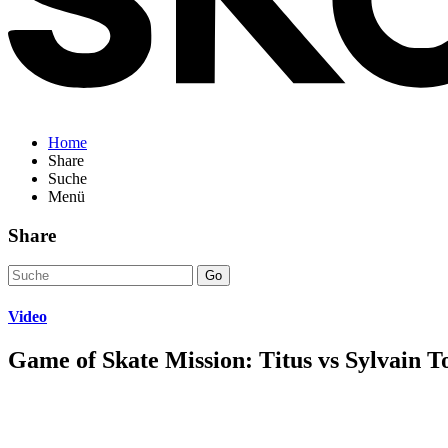
Home
Share
Suche
Menü
Share
Go
Video
Game of Skate Mission: Titus vs Sylvain To