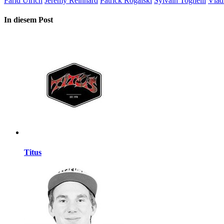
Farid Ulrich
Jeremy Reinhard
Patrick Rogalski
Sylvain Tognelli
Vlad
In diesem Post
Titus