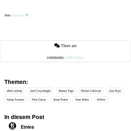
Mehr
Skateboard
There are
comments.
Add yours.
Themen:
albert nyberg
Axel Cruysberghs
Barney Page
Devine Calloway
Jose Rojo
Julian Furones
Nick Garcia
Ryan Pearce
Sean Malto
Willow
In diesem Post
Etnies