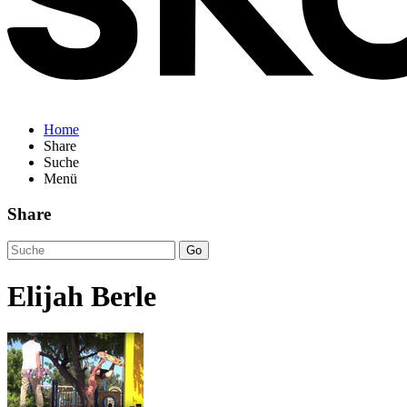
Home
Share
Suche
Menü
Share
Go
Elijah Berle