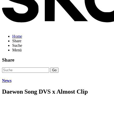
Home
Share
Suche
Menü
Share
Go
News
Daewon Song DVS x Almost Clip