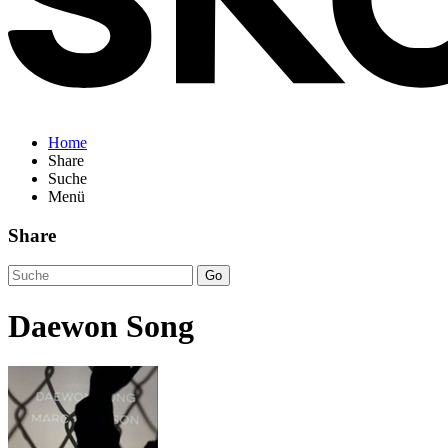
Home
Share
Suche
Menü
Share
Go
Daewon Song