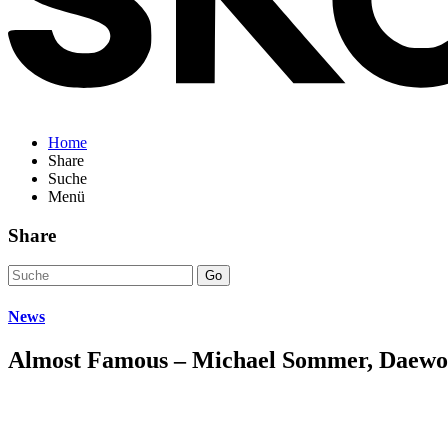
Home
Share
Suche
Menü
Share
Go
News
Almost Famous – Michael Sommer, Daewo