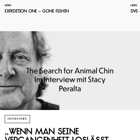
NEWS
NEWS
Expedition One – Gone Fishin
DVS 
INTERVIEWS
„Wenn man seine