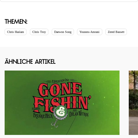
Themen:
Chris Haslam
Chris Troy
Daewon Song
Youness Amrani
Zered Bassett
Ähnliche Artikel