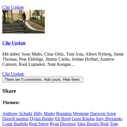
Clip Update
Clip Update
Mit dabei: Sean Malto, Chaz Ortiz, Tom Asta, Albert Nyberg, Jamie
Thomas, Pete Eldridge, Jimmy Carlin, Jordan Hoffart, Andrew
Cannon, Raul Lupianez, Nate Keegan...
Clip Update
There are
0
comments.
Add yours.
Hide them.
Share
Themen:
Anthony Schultz
Billy Marks
Brandon Westgate
Daewon Song
Darrell stanton
Dylan Rieder
Eli Reed
Guru Khalsa
Joey Brezinski
Louie Barletta
Real Street
Ryan Decenzo
Silas Baxter-Neal
Tom