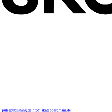
pulsepublishing.de
info@skateboardmsm.de