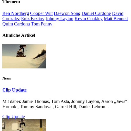
Themen:
Ben Nordberg
Cooper Wilt
Daewon Song
Daniel Cardone
David
Gonzalez
Eniz Fazliov
Johnny Layton
Kevin Coakley
Matt Bennett
Quim Cardona
Tom Penny
Ähnliche Artikel
News
Clip Update
Mit dabei: Jamie Thomas, Tom Asta, Johnny Layton, Aaron „Jaws"
Homoki, Tommy Sandoval, Garrett Hill, Daniel Lebron...
Clip Update