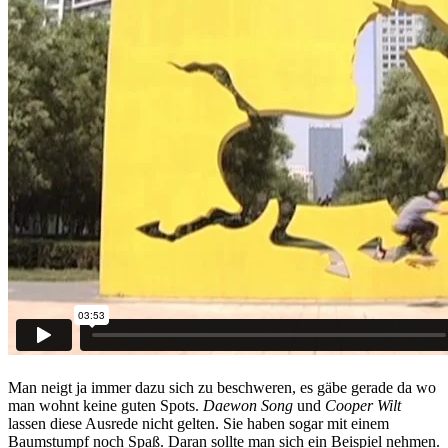
Man neigt ja immer dazu sich zu beschweren, es gäbe gerade da wo
man wohnt keine guten Spots.
Daewon Song
und
Cooper Wilt
lassen diese Ausrede nicht gelten. Sie haben sogar mit einem
Baumstumpf noch Spaß. Daran sollte man sich ein Beispiel nehmen.