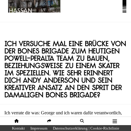
Ich versuche mal eine Brücke von
der Bones Brigade zum heutigen
Powell-Peralta Team zu bauen,
beziehungsweise zu einem Skater
im Speziellen. Wie sehr erinnert
dich Andy Anderson und sein
kreativer Ansatz an den Sprit der
damaligen Bones Brigade?
Ich verrate dir was: George und ich waren dafür verantwortlich,
dass Andy bei Powell-Peralta gelandet ist. Die Team Manager
wollten ihn nicht dabeihaben, nicht mal die Fahrer selbst wollten
HOME
SHARE
SUCHE
MENÜ
Kontakt
Impressum
Datenschutzerklärung | Cookie-Richtlinie