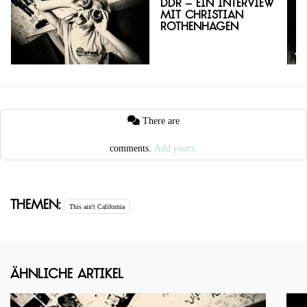
DDR – Ein Interview
mit Christian
Rothenhagen
There are
comments.
Add yours.
Themen:
This ain't California
Ähnliche Artikel