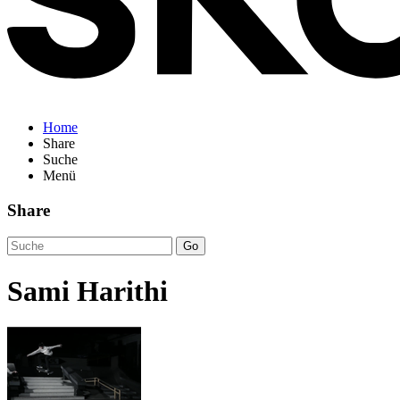
Home
Share
Suche
Menü
Share
Go
Sami Harithi