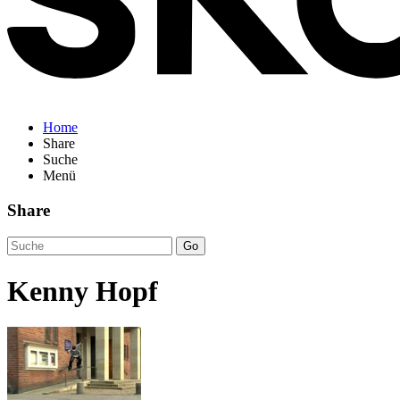
Home
Share
Suche
Menü
Share
Go
Kenny Hopf