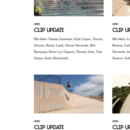
NEWS
NEWS
Clip Update
Clip U
Mit dabei: Nassim Guammaz, Kyle Leeper, Vincent
Mit dabei: L
Alvarez, Bucky Lasek, Darren Navarette, Bob
Boserio, Cod
Burnquist, Pierre Luc Gagnon, Thomas Vintr, Tom
Navarette, A
Schaar, Andy Macdonald…
Spencer, Jos
NEWS
NEWS
Clip Update
Clip U