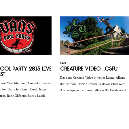
NEWS
ool Party 2013 Live
Creature Video „CSFU“
st
Das neue Creature Video in voller Länge. Alleine
 war Vans Miniramp Contest in Italien,
der Part von David Gravette ist das ansehen wert.
ns Pool Party im Combi Bowl. Jungs
Also entspann dich, mach dir ein Büchsenbier auf...
rros, Rune Glifberg, Bucky Lasek