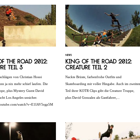
NEWS
f the Road 2012:
King of the Road 2012:
re Teil 3
Creature Teil 2
tschlägen von Christian Hosoi
Nackte Brüste, farbenfrohe Outfits und
nn ja nix mehr schief laufen. Die
Skateboarding mit voller Hingabe. Auch im zweite
ppe, plus Mystery Guest David
Teil ihrer KOTR Clips gibt die Creature Truppe,
cht Los Angeles unsicher.
plus David Gonzalez als Gastfahrer,...
youtube.com/watch?v=E1IAV5rgp5M