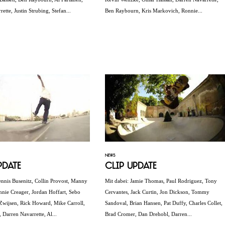
ette, Justin Strubing, Stefan...
Ben Raybourn, Kris Markovich, Ronnie...
NEWS
pdate
Clip Update
ennis Busenitz, Collin Provost, Manny
Mit dabei: Jamie Thomas, Paul Rodriguez, Tony
nnie Creager, Jordan Hoffart, Sebo
Cervantes, Jack Curtin, Jon Dickson, Tommy
 Zwijsen, Rick Howard, Mike Carroll,
Sandoval, Brian Hansen, Pat Duffy, Charles Collet,
 Darren Navarrette, Al...
Brad Cromer, Dan Drehobl, Darren...