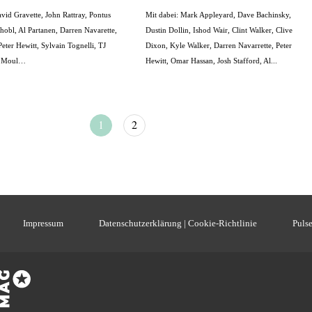
vid Gravette, John Rattray, Pontus
Mit dabei: Mark Appleyard, Dave Bachinsky,
hobl, Al Partanen, Darren Navarette,
Dustin Dollin, Ishod Wair, Clint Walker, Clive
eter Hewitt, Sylvain Tognelli, TJ
Dixon, Kyle Walker, Darren Navarrette, Peter
x Moul…
Hewitt, Omar Hassan, Josh Stafford, Al...
1
2
Impressum
Datenschutzerklärung | Cookie-Richtlinie
Pulse