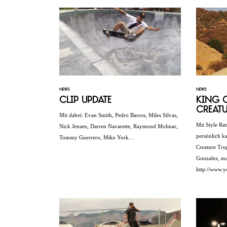
NEWS
NEWS
Clip Update
King o
Creatu
Mit dabei: Evan Smith, Pedro Barros, Miles Silvas,
Mit Style Ra
Nick Jensen, Darren Navarette, Raymond Molinar,
persönlich ka
Tommy Guerrero, Mike York…
Creature Tru
Gonzalez, ma
http://www.