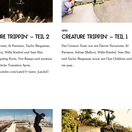
NEWS
re Trippin’ – Teil 2
Creature Trippin’ – Teil 1
rette, Al Partanen, Taylor Bingaman,
Das Creature Team war mit Darren Navarrette, Al
ry, Willis Kimbel und Sam Hitz
Partanen, Adrian Mallory, Willis Kimbel, Sam Hitz
giebig Pools, Vert Ramps und sonstwie
und Taylor Bingaman sowie mit Chet Childress und
iche Transition Spots.
ein paar...
youtube.com/watch?v=jumr_kanAeU