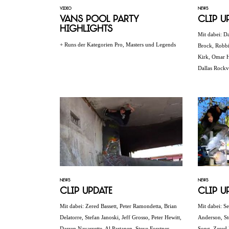
VIDEO
NEWS
Vans Pool Party
Clip U
Highlights
Mit dabei: D
+ Runs der Kategorien Pro, Masters und Legends
Brock, Robbi
Kirk, Omar Ha
Dallas Rockv
NEWS
NEWS
Clip Update
Clip U
Mit dabei: Zered Bassett, Peter Ramondetta, Brian
Mit dabei: S
Delatorre, Stefan Janoski, Jeff Grosso, Peter Hewitt,
Anderson, St
Darren Navarrette, Al Partanen, Steve Forstner,
Song, Zered 