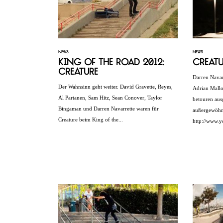
NEWS
NEWS
King of the Road 2012:
Creatu
Creature
Darren Navar
Der Wahnsinn geht weiter. David Gravette, Reyes,
Adrian Mallo
Al Partanen, Sam Hitz, Sean Conover, Taylor
betouren aus
Bingaman und Darren Navarrette waren für
außergewöhnl
Creature beim King of the...
http://www.