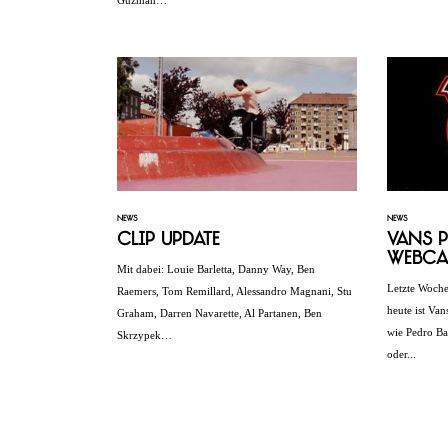
NEWS
NEWS
Clip Update
Vans P
Webca
Mit dabei: Louie Barletta, Danny Way, Ben
Letzte Woche
Raemers, Tom Remillard, Alessandro Magnani, Stu
heute ist Va
Graham, Darren Navarette, Al Partanen, Ben
wie Pedro Ba
Skrzypek…
oder...