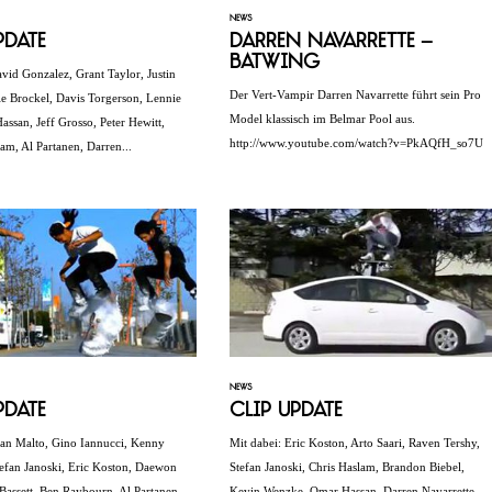
NEWS
pdate
Darren Navarrette –
Batwing
avid Gonzalez, Grant Taylor, Justin
Der Vert-Vampir Darren Navarrette führt sein Pro
e Brockel, Davis Torgerson, Lennie
Model klassisch im Belmar Pool aus.
ssan, Jeff Grosso, Peter Hewitt,
http://www.youtube.com/watch?v=PkAQfH_so7U
am, Al Partanen, Darren...
NEWS
pdate
Clip Update
ean Malto, Gino Iannucci, Kenny
Mit dabei: Eric Koston, Arto Saari, Raven Tershy,
efan Janoski, Eric Koston, Daewon
Stefan Janoski, Chris Haslam, Brandon Biebel,
Bassett, Ben Raybourn, Al Partanen,
Kevin Wenzke, Omar Hassan, Darren Navarrette,