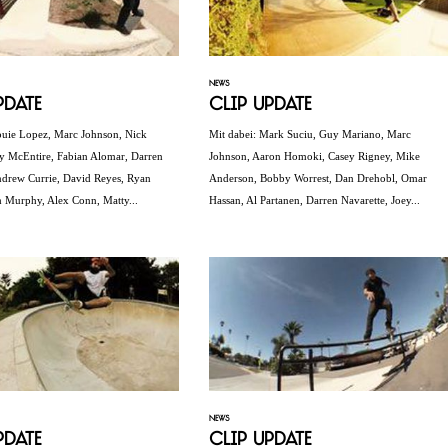
NEWS
pdate
Clip Update
ouie Lopez, Marc Johnson, Nick
Mit dabei: Mark Suciu, Guy Mariano, Marc
y McEntire, Fabian Alomar, Darren
Johnson, Aaron Homoki, Casey Rigney, Mike
ndrew Currie, David Reyes, Ryan
Anderson, Bobby Worrest, Dan Drehobl, Omar
h Murphy, Alex Conn, Matty...
Hassan, Al Partanen, Darren Navarette, Joey...
NEWS
pdate
Clip Update