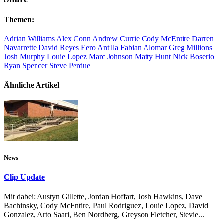
Themen:
Adrian Williams
Alex Conn
Andrew Currie
Cody McEntire
Darren
Navarrette
David Reyes
Eero Antilla
Fabian Alomar
Greg Millions
Josh Murphy
Louie Lopez
Marc Johnson
Matty Hunt
Nick Boserio
Ryan Spencer
Steve Perdue
Ähnliche Artikel
News
Clip Update
Mit dabei: Austyn Gillette, Jordan Hoffart, Josh Hawkins, Dave
Bachinsky, Cody McEntire, Paul Rodriguez, Louie Lopez, David
Gonzalez, Arto Saari, Ben Nordberg, Greyson Fletcher, Stevie...