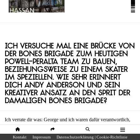
Ich versuche mal eine Brücke von
der Bones Brigade zum heutigen
Powell-Peralta Team zu bauen,
beziehungsweise zu einem Skater
im Speziellen. Wie sehr erinnert
dich Andy Anderson und sein
kreativer Ansatz an den Sprit der
damaligen Bones Brigade?
Ich verrate dir was: George und ich waren dafür verantwortlich,
dass Andy bei Powell-Peralta gelandet ist. Die Team Manager
wollten ihn nicht dabeihaben, nicht mal die Fahrer selbst wollten
HOME
SHARE
SUCHE
MENÜ
Kontakt
Impressum
Datenschutzerklärung | Cookie-Richtlinie