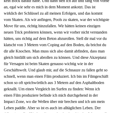
kein Bock darauf habe. Und dann steh ich auf und fang von vorne
an, egal wie sehr es mich in dem Moment ankotzt. Das ist
wirklich der Schlüssel zu all meinen Erfolgen, und das kommt
vom Skaten. Als wir anfingen, Pools zu skaten, war der wichtigste
Move für uns, richtig hinzufallen. Wir hätten keinen einzigen
neuen Trick probieren können, wenn wir vorher nicht verstanden
hätten, uns richtig auf dem Beton abzurollen. Stell dir mal vor du
klatscht von 3 Metern vom Coping auf den Boden, da brichst du
dir alle Knochen. Man muss sich also damit abfinden, dass man
gleich hinfällt um sich abrollen zu können. Und diese Akzeptanz
für Versagen ist beim Skaten genauso wichtig wie in der
Geschäftswelt. Und glaub mir, auf die Schnauze zu fallen geht so
schnell, wenn man einen Film produziert. Ich bin im Filmgeschäft
schon so oft sprichwörtlich aus 3 Metern auf den Asphaltboden
geknallt. Um einen Vergleich im Surfen zu finden: Wenn ich
einen Film produziere befinde ich mich durchgehend in der
Impact Zone, wo die Wellen über mir brechen und ich um mein
Leben paddle. Aber so ist es auch im alltäglichen Leben. Der