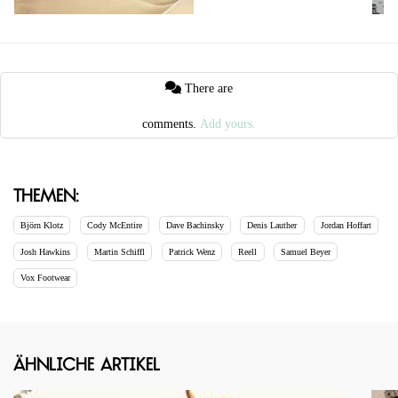
There are
comments.
Add yours.
Themen:
Björn Klotz
Cody McEntire
Dave Bachinsky
Denis Lauther
Jordan Hoffart
Josh Hawkins
Martin Schiffl
Patrick Wenz
Reell
Samuel Beyer
Vox Footwear
Ähnliche Artikel