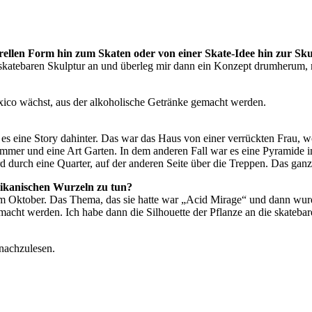
urellen Form hin zum Skaten oder von einer Skate-Idee hin zur Sk
r skatebaren Skulptur an und überleg mir dann ein Konzept drumherum,
exico wächst, aus der alkoholische Getränke gemacht werden.
b es eine Story dahinter. Das war das Haus von einer verrückten Frau,
zimmer und eine Art Garten. In dem anderen Fall war es eine Pyramide im
rd durch eine Quarter, auf der anderen Seite über die Treppen. Das ga
ikanischen Wurzeln zu tun?
im Oktober. Das Thema, das sie hatte war „Acid Mirage“ und dann wurd
emacht werden. Ich habe dann die Silhouette der Pflanze an die skate
nachzulesen.