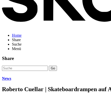
Home
Share
Suche
Menü
Share
Go
News
Roberto Cuellar | Skateboardrampen auf 