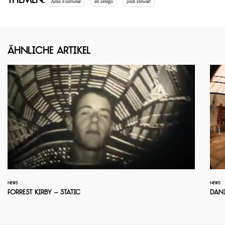
Themen:
Adio Footwear
ed selego
josh stewart
Ähnliche Artikel
NEWS
NEWS
Forrest Kirby – Static
Dani