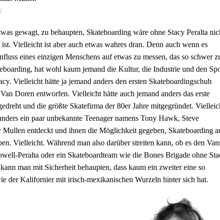
r
s etwas gewagt, zu behaupten, Skateboarding wäre ohne Stacy Peralta nic
 ist. Vielleicht ist aber auch etwas wahres dran. Denn auch wenn es
influss eines einzigen Menschens auf etwas zu messen, das so schwer z
teboarding, hat wohl kaum jemand die Kultur, die Industrie und den Spo
acy. Vielleicht hätte ja jemand anders den ersten Skateboardingschuh
an Doren entworfen. Vielleicht hätte auch jemand anders das erste
edreht und die größte Skatefirma der 80er Jahre mitgegründet. Vielleic
d anders ein paar unbekannte Teenager namens Tony Hawk, Steve
 Mullen entdeckt und ihnen die Möglichkeit gegeben, Skateboarding a
ben. Vielleicht. Während man also darüber streiten kann, ob es den Van
owell-Peralta oder ein Skateboardteam wie die Bones Brigade ohne Sta
, kann man mit Sicherheit behaupten, dass kaum ein zweiter eine so
ie der Kalifornier mit irisch-mexikanischen Wurzeln hinter sich hat.