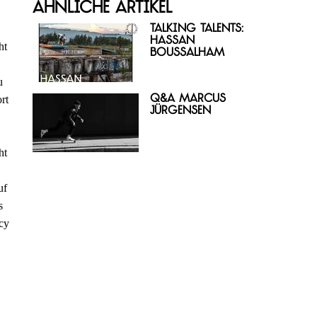
Ähnliche Artikel
Talking Talents:
Hassan
ht
Boussalham
u
Q&A Marcus
rt
Jürgensen
ht
uf
s
cy