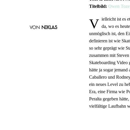
Titelbild:
Owen Toze
V
ielleicht ist e
da, wo es heute
von
Niklas
unmöglisch ist, den E
definieren ist wie Ska
so sehr geprägt wie St
zusammen mit Steven V
Skateboarding Video g
hätte ja sogar jeman
Caballero und Rodney
ein neues Level zu he
Era, eine Firma wie P
Peralta gegeben hätte
vielfältige Laufbahn w