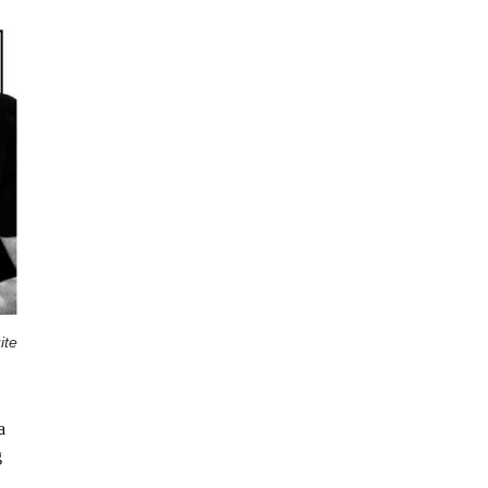
ite
a
g