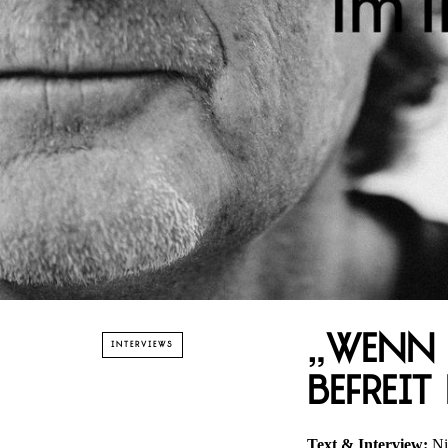
„Wenn 
INTERVIEWS
befreit
Text & Interview:
Ni