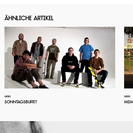
Ähnliche Artikel
NEWS
NEWS
Sonntagsbuffet
MSM