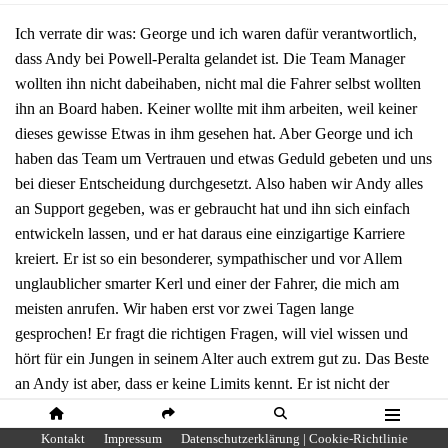
Ich verrate dir was: George und ich waren dafür verantwortlich,
dass Andy bei Powell-Peralta gelandet ist. Die Team Manager
wollten ihn nicht dabeihaben, nicht mal die Fahrer selbst wollten
ihn an Board haben. Keiner wollte mit ihm arbeiten, weil keiner
dieses gewisse Etwas in ihm gesehen hat. Aber George und ich
haben das Team um Vertrauen und etwas Geduld gebeten und uns
bei dieser Entscheidung durchgesetzt. Also haben wir Andy alles
an Support gegeben, was er gebraucht hat und ihn sich einfach
entwickeln lassen, und er hat daraus eine einzigartige Karriere
kreiert. Er ist so ein besonderer, sympathischer und vor Allem
unglaublicher smarter Kerl und einer der Fahrer, die mich am
meisten anrufen. Wir haben erst vor zwei Tagen lange
gesprochen! Er fragt die richtigen Fragen, will viel wissen und
hört für ein Jungen in seinem Alter auch extrem gut zu. Das Beste
an Andy ist aber, dass er keine Limits kennt. Er ist nicht der
typische Skateboarder, der nur Street oder nur Vert fährt, sondern
er sieht Skateboarding einfach als Skateboarding und vereint aus
HOME
SHARE
SUCHE
MENÜ
Kontakt
Impressum
Datenschutzerklärung | Cookie-Richtlinie