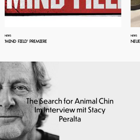
NEWS
NEWS
'Mind Field' Premiere
Neu