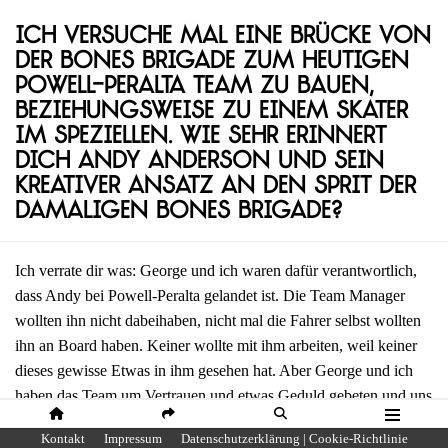
Ich versuche mal eine Brücke von
der Bones Brigade zum heutigen
Powell-Peralta Team zu bauen,
beziehungsweise zu einem Skater
im Speziellen. Wie sehr erinnert
dich Andy Anderson und sein
kreativer Ansatz an den Sprit der
damaligen Bones Brigade?
Ich verrate dir was: George und ich waren dafür verantwortlich,
dass Andy bei Powell-Peralta gelandet ist. Die Team Manager
wollten ihn nicht dabeihaben, nicht mal die Fahrer selbst wollten
ihn an Board haben. Keiner wollte mit ihm arbeiten, weil keiner
dieses gewisse Etwas in ihm gesehen hat. Aber George und ich
haben das Team um Vertrauen und etwas Geduld gebeten und uns
bei dieser Entscheidung durchgesetzt. Also haben wir Andy alles
HOME
SHARE
SUCHE
MENÜ
Kontakt
Impressum
Datenschutzerklärung | Cookie-Richtlinie
an Support gegeben, was er gebraucht hat und ihn sich einfach