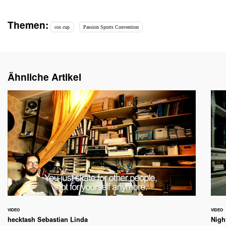
Themen:
cos cup
Passion Sports Convention
Ähnliche Artikel
VIDEO
VIDEO
hecktash Sebastian Linda
Nigh