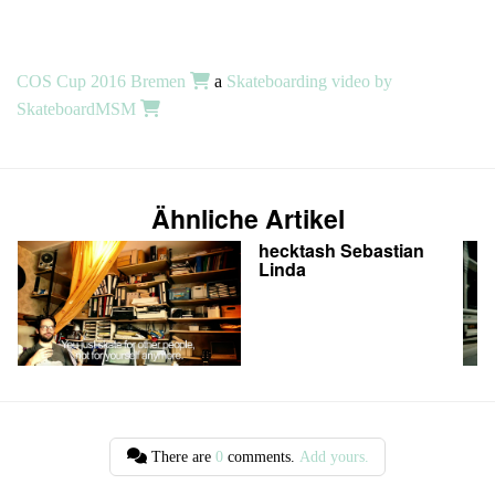
COS Cup 2016 Bremen
a
Skateboarding video by
SkateboardMSM
Ähnliche Artikel
hecktash Sebastian
Linda
There are
0
comments.
Add yours.