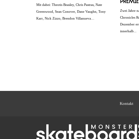
Premi
Mit dabei: Theotis Beasley, Chris Pastras, Nate
Zwei Jahre n
Greenwood, Sean Conover, Dane Vaughn, Tony
Chronicles R
Karr, Nick Zizzo, Brendon Villanueva…
Dezember ers
innerhalb...
Kontakt