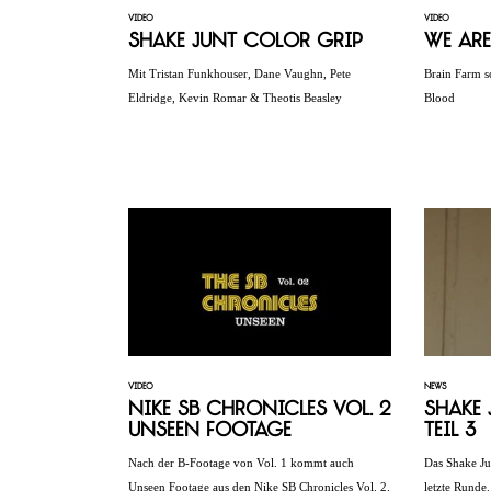
VIDEO
VIDEO
Shake Junt Color Grip
We are
Mit Tristan Funkhouser, Dane Vaughn, Pete
Brain Farm s
Eldridge, Kevin Romar & Theotis Beasley
Blood
VIDEO
NEWS
Nike SB Chronicles Vol. 2
Shake 
Unseen Footage
Teil 3
Nach der B-Footage von Vol. 1 kommt auch
Das Shake Ju
Unseen Footage aus den Nike SB Chronicles Vol. 2.
letzte Runde.