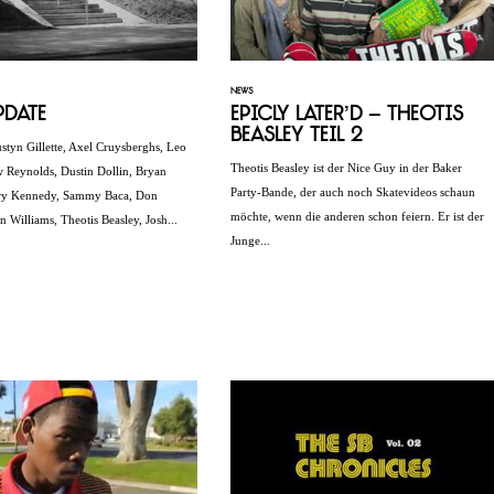
NEWS
pdate
Epicly Later’d – Theotis
Beasley Teil 2
ustyn Gillette, Axel Cruysberghs, Leo
Theotis Beasley ist der Nice Guy in der Baker
w Reynolds, Dustin Dollin, Bryan
Party-Bande, der auch noch Skatevideos schaun
ry Kennedy, Sammy Baca, Don
möchte, wenn die anderen schon feiern. Er ist der
 Williams, Theotis Beasley, Josh...
Junge...