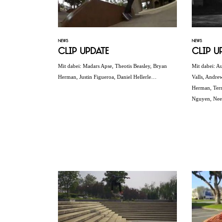
NEWS
NEWS
Clip Update
Clip U
Mit dabei: Madars Apse, Theotis Beasley, Bryan
Mit dabei: A
Herman, Justin Figueroa, Daniel Hellerle…
Valls, Andre
Herman, Ter
Nguyen, Neen