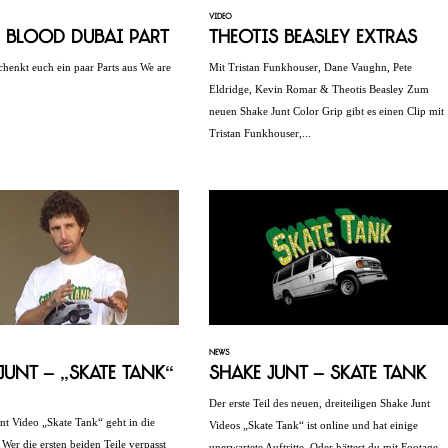
VIDEO
 Blood Dubai Part
Theotis Beasley Extras
chenkt euch ein paar Parts aus We are
Mit Tristan Funkhouser, Dane Vaughn, Pete
Eldridge, Kevin Romar & Theotis Beasley Zum
neuen Shake Junt Color Grip gibt es einen Clip mit
Tristan Funkhouser,...
NEWS
Junt – „Skate Tank“
Shake Junt – Skate Tank
Der erste Teil des neuen, dreiteiligen Shake Junt
nt Video „Skate Tank“ geht in die
Videos „Skate Tank“ ist online und hat einige
 Wer die ersten beiden Teile verpasst
unerwartete Auftritte. Oder hättest du mit Footage