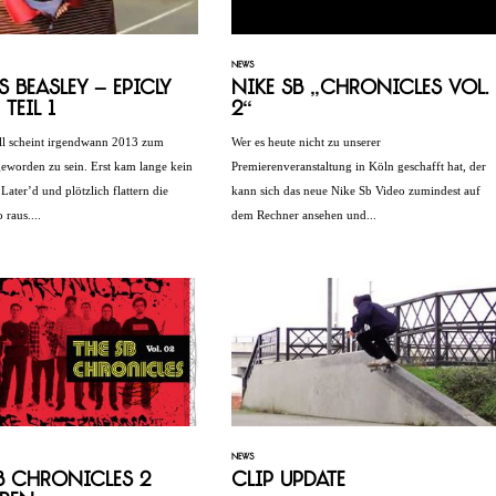
NEWS
s Beasley – Epicly
Nike SB „Chronicles Vol.
 Teil 1
2“
ll scheint irgendwann 2013 zum
Wer es heute nicht zu unserer
eworden zu sein. Erst kam lange kein
Premierenveranstaltung in Köln geschafft hat, der
Later’d und plötzlich flattern die
kann sich das neue Nike Sb Video zumindest auf
 raus....
dem Rechner ansehen und...
NEWS
B Chronicles 2
Clip Update