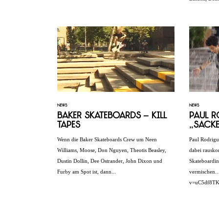
NEWS
NEWS
Baker Skateboards – Kill
Paul R
Tapes
„Sack
Wenn die Baker Skateboards Crew um Neen
Paul Rodrigu
Williams, Moose, Don Nguyen, Theotis Beasley,
dabei rausk
Dustin Dollin, Dee Ostrander, John Dixon und
Skateboardin
Furby am Spot ist, dann...
vermischen…
v=uC5df8T