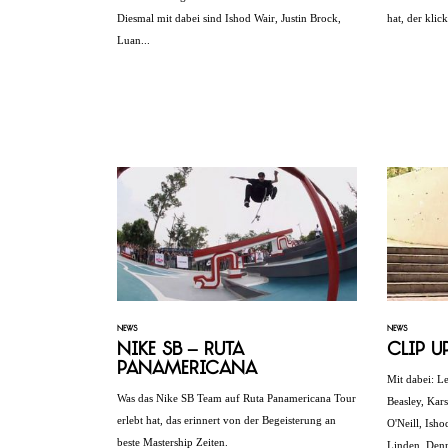
Diesmal mit dabei sind Ishod Wair, Justin Brock,
hat, der klick
Luan...
NEWS
NEWS
Nike SB – Ruta
Clip U
Panamericana
Mit dabei: L
Was das Nike SB Team auf Ruta Panamericana Tour
Beasley, Kar
erlebt hat, das erinnert von der Begeisterung an
O'Neill, Ish
beste Mastership Zeiten.
Linden, Denni