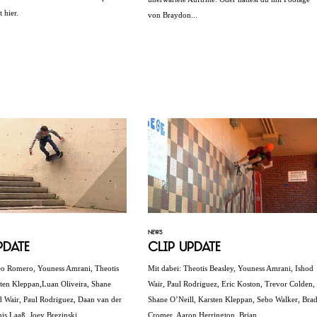
t hier.
von Braydon...
NEWS
pdate
Clip Update
eo Romero, Youness Amrani, Theotis
Mit dabei: Theotis Beasley, Youness Amrani, Ishod
sten Kleppan,Luan Oliveira, Shane
Wair, Paul Rodriguez, Eric Koston, Trevor Colden,
od Wair, Paul Rodriguez, Daan van der
Shane O’Neill, Karsten Kleppan, Sebo Walker, Bra
s Laaß, Joey Brezinski,...
Cromer, Aaron Herrington, Brian...