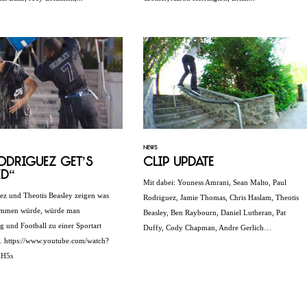
NEWS
odriguez get’s
Clip Update
ed“
Mit dabei: Youness Amrani, Sean Malto, Paul
ez und Theotis Beasley zeigen was
Rodriguez, Jamie Thomas, Chris Haslam, Theotis
ommen würde, würde man
Beasley, Ben Raybourn, Daniel Lutheran, Pat
g und Football zu einer Sportart
Duffy, Cody Chapman, Andre Gerlich…
 https://www.youtube.com/watch?
KH5s