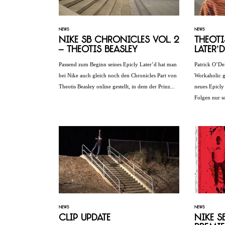
NEWS
NEWS
Nike SB Chronicles Vol. 2
Theoti
– Theotis Beasley
Later’d
Passend zum Beginn seines Epicly Later’d hat man
Patrick O’De
bei Nike auch gleich noch den Chronicles Part von
Workaholic g
Theotis Beasley online gestellt, in dem der Prinz...
neues Epicly 
Folgen nur so
NEWS
NEWS
Clip Update
Nike S