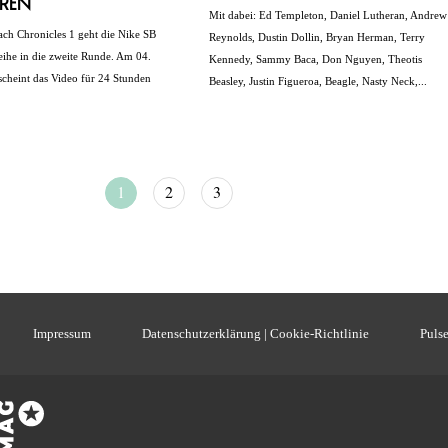
eren
Mit dabei: Ed Templeton, Daniel Lutheran, Andrew
ach Chronicles 1 geht die Nike SB
Reynolds, Dustin Dollin, Bryan Herman, Terry
eihe in die zweite Runde. Am 04.
Kennedy, Sammy Baca, Don Nguyen, Theotis
cheint das Video für 24 Stunden
Beasley, Justin Figueroa, Beagle, Nasty Neck,...
1
2
3
Impressum
Datenschutzerklärung | Cookie-Richtlinie
Pulse