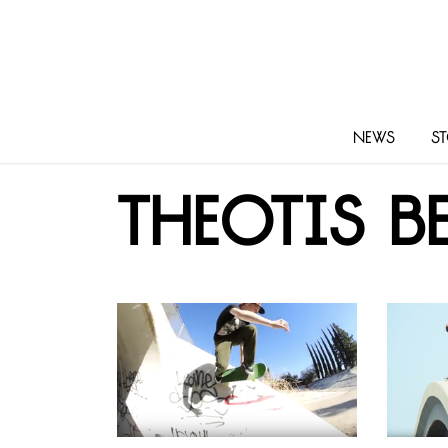
News
St
Theotis B