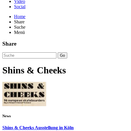
Video
Social
Home
Share
Suche
Menü
Share
Go
Shins & Cheeks
News
Shins & Cheeks Ausstellung in Köln