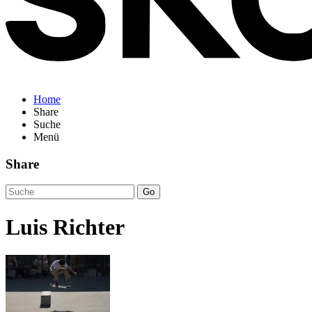
Home
Share
Suche
Menü
Share
Go
Luis Richter