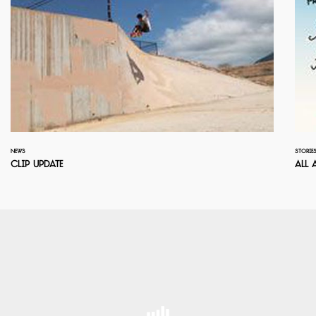
NEWS
STORIE
Clip Update
All 