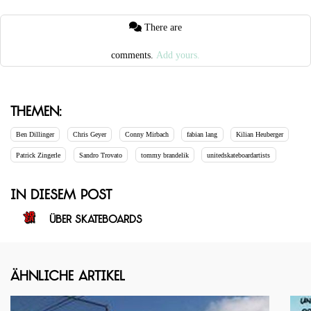
There are
comments.
Add yours.
Themen:
Ben Dillinger
Chris Geyer
Conny Mirbach
fabian lang
Kilian Heuberger
Patrick Zingerle
Sandro Trovato
tommy brandelik
unitedskateboardartists
In diesem Post
ÜBER Skateboards
Ähnliche Artikel