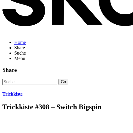
Home
Share
Suche
Menü
Share
Go
Trickkiste
Trickkiste #308 – Switch Bigspin