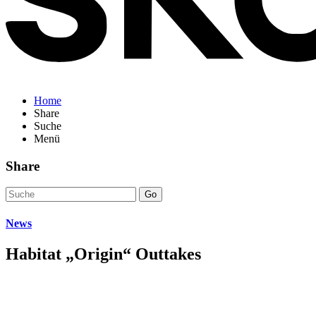
Home
Share
Suche
Menü
Share
Go
News
Habitat „Origin“ Outtakes