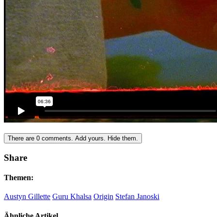
There are
0
comments.
Add yours.
Hide them.
Share
Themen:
Austyn Gillette
Guru Khalsa
Origin
Stefan Janoski
Ähnliche Artikel