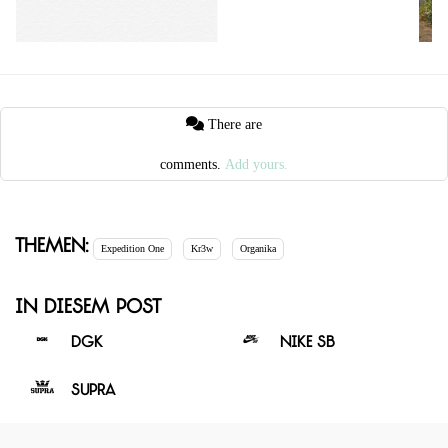
There are
comments.
Add yours.
Themen:
Expedition One
Kr3w
Organika
In diesem Post
DGK
Nike SB
Supra