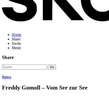
Home
Share
Suche
Menü
Share
Go
News
Freddy Gomoll – Vom See zur See