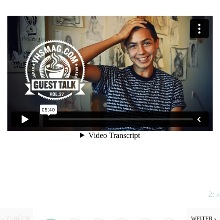
2:
»
‹ ZURÜCK
WEITER ›