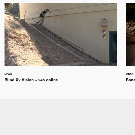
NEWS
VIDEO
Blind X2 Vision – 24h online
Bone