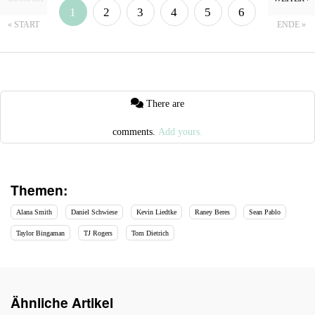
1
2
3
4
5
6
« START
ENDE »
7
8
There are
comments.
Add yours.
Themen:
Alana Smith
Daniel Schwiese
Kevin Liedtke
Raney Beres
Sean Pablo
Taylor Bingaman
TJ Rogers
Tom Dietrich
Ähnliche Artikel