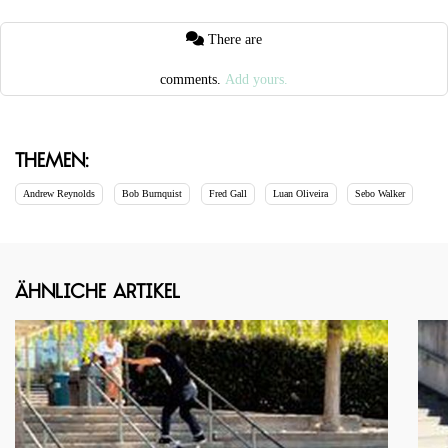
There are
comments.
Add yours.
Themen:
Andrew Reynolds
Bob Burnquist
Fred Gall
Luan Oliveira
Sebo Walker
Ähnliche Artikel