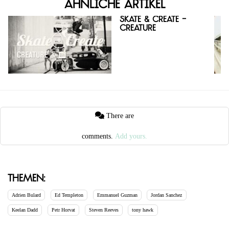
Ähnliche Artikel
Skate & Create -
Creature
There are
comments.
Add yours.
Themen:
Adrien Bulard
Ed Templeton
Emmanuel Guzman
Jordan Sanchez
Keelan Dadd
Petr Horvat
Steven Reeves
tony hawk