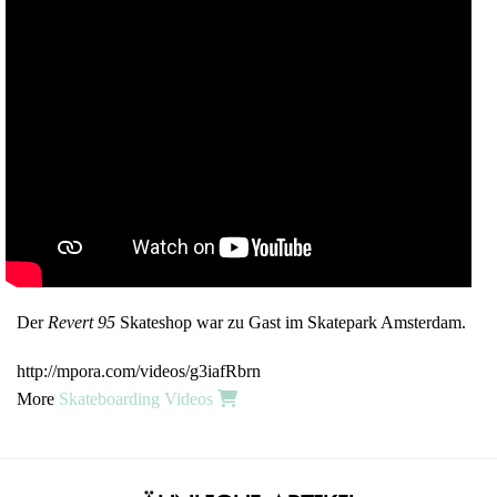
Der
Revert 95
Skateshop war zu Gast im Skatepark Amsterdam.
http://mpora.com/videos/g3iafRbrn
More
Skateboarding Videos