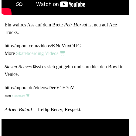
Ein wahres Ass auf dem Brett:
Petr Horvat
ist neu auf Ace
Trucks.
http://mpora.com/videos/KNdVnxOUG
More
Skateboarding Videos
Steven Reeves
lässt es sich gut gehn und shreddet den Bowl in
Venice.
http://mpora.de/videos/DeeV1H7uV
Mehr
Skateboard
Adrien Bulard
– Treflip Bercy; Respekt.