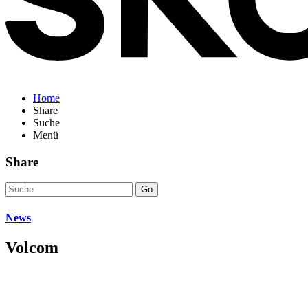
Home
Share
Suche
Menü
Share
Go
News
Volcom