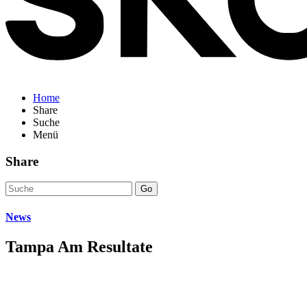
Home
Share
Suche
Menü
Share
Go
News
Tampa Am Resultate