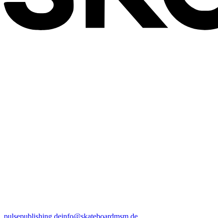
pulsepublishing.de
info@skateboardmsm.de