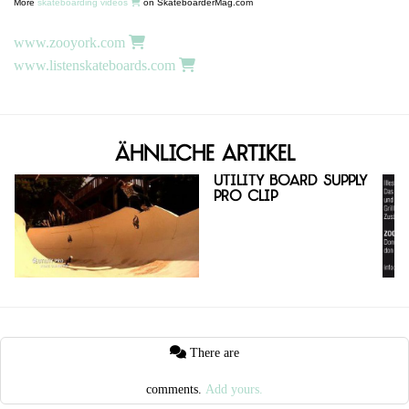
More
skateboarding videos
on SkateboarderMag.com
www.zooyork.com
www.listenskateboards.com
Ähnliche Artikel
Utility Board Supply
Pro Clip
There are
comments.
Add yours.