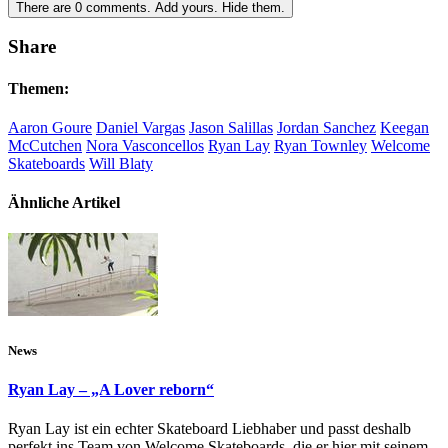
There are
0
comments.
Add yours.
Hide them.
Share
Themen:
Aaron Goure
Daniel Vargas
Jason Salillas
Jordan Sanchez
Keegan
McCutchen
Nora Vasconcellos
Ryan Lay
Ryan Townley
Welcome
Skateboards
Will Blaty
Ähnliche Artikel
News
Ryan Lay – „A Lover reborn“
Ryan Lay ist ein echter Skateboard Liebhaber und passt deshalb
perfekt ins Team von Welcome Skateboards, die er hier mit seinem