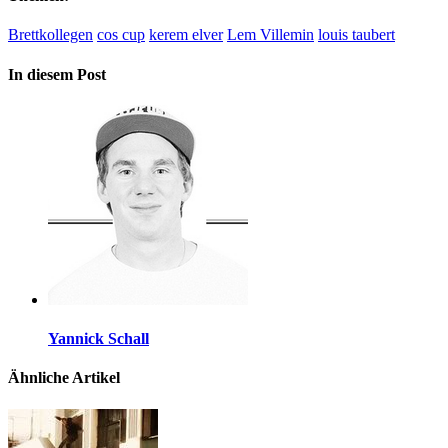
Brettkollegen
cos cup
kerem elver
Lem Villemin
louis taubert
In diesem Post
Yannick Schall
Ähnliche Artikel