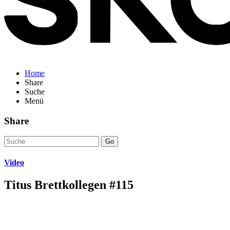
Home
Share
Suche
Menü
Share
Go
Video
Titus Brettkollegen #115