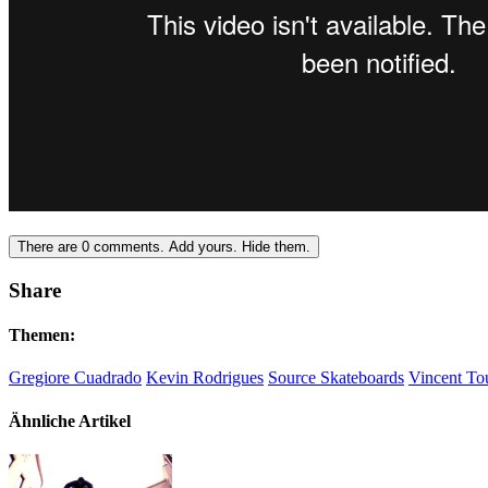
There are
0
comments.
Add yours.
Hide them.
Share
Themen:
Gregiore Cuadrado
Kevin Rodrigues
Source Skateboards
Vincent To
Ähnliche Artikel