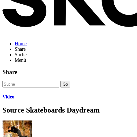
Home
Share
Suche
Menü
Share
Go
Video
Source Skateboards Daydream