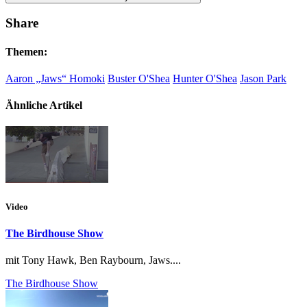
Share
Themen:
Aaron „Jaws“ Homoki
Buster O'Shea
Hunter O'Shea
Jason Park
Ähnliche Artikel
Video
The Birdhouse Show
mit Tony Hawk, Ben Raybourn, Jaws....
The Birdhouse Show