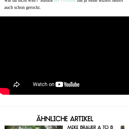
war da nicht was!? Stimmt
Ike Fromme
hat ja Mitte letzten Jahres
auch schon gerockt.
Ähnliche Artikel
Mike Brauer A to B