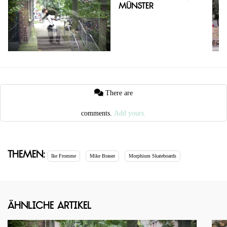
Münster
There are
comments.
Add yours.
Themen:
Ike Fromme
Mike Brauer
Morphium Skateboards
Ähnliche Artikel