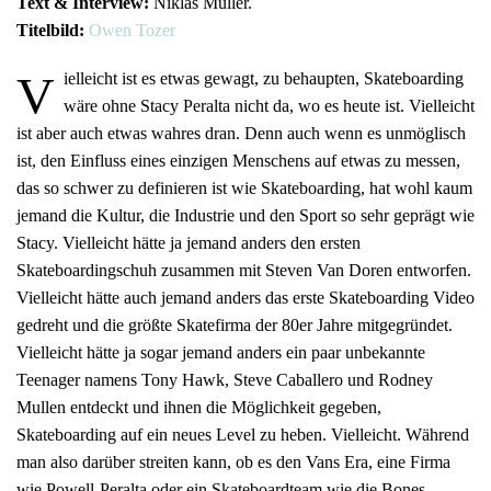
Text & Interview:
Niklas Müller.
Titelbild:
Owen Tozer
V
ielleicht ist es etwas gewagt, zu behaupten, Skateboarding
wäre ohne Stacy Peralta nicht da, wo es heute ist. Vielleicht
ist aber auch etwas wahres dran. Denn auch wenn es unmöglisch
ist, den Einfluss eines einzigen Menschens auf etwas zu messen,
das so schwer zu definieren ist wie Skateboarding, hat wohl kaum
jemand die Kultur, die Industrie und den Sport so sehr geprägt wie
Stacy. Vielleicht hätte ja jemand anders den ersten
Skateboardingschuh zusammen mit Steven Van Doren entworfen.
Vielleicht hätte auch jemand anders das erste Skateboarding Video
gedreht und die größte Skatefirma der 80er Jahre mitgegründet.
Vielleicht hätte ja sogar jemand anders ein paar unbekannte
Teenager namens Tony Hawk, Steve Caballero und Rodney
Mullen entdeckt und ihnen die Möglichkeit gegeben,
Skateboarding auf ein neues Level zu heben. Vielleicht. Während
man also darüber streiten kann, ob es den Vans Era, eine Firma
wie Powell-Peralta oder ein Skateboardteam wie die Bones