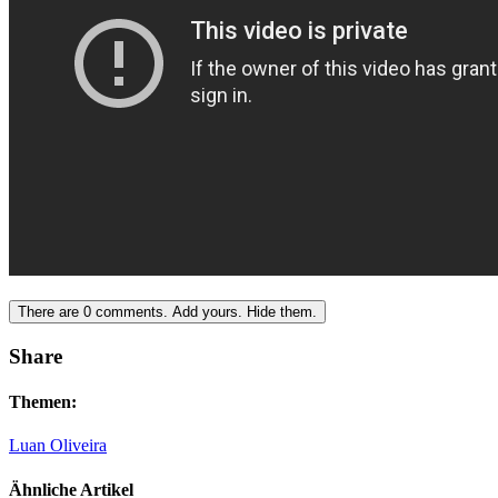
There are
0
comments.
Add yours.
Hide them.
Share
Themen:
Luan Oliveira
Ähnliche Artikel